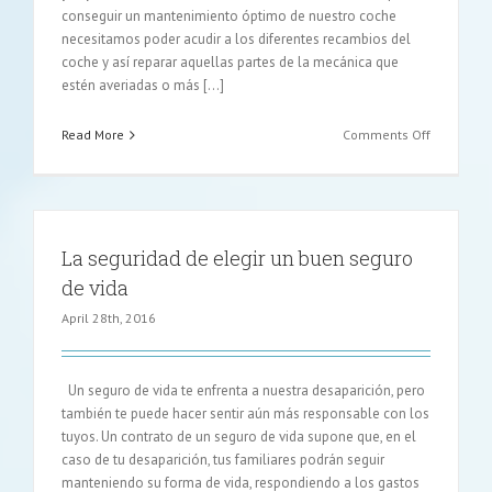
conseguir un mantenimiento óptimo de nuestro coche
necesitamos poder acudir a los diferentes recambios del
coche y así reparar aquellas partes de la mecánica que
estén averiadas o más [...]
on
Read More
Comments Off
Las
ventajas
de
comprar
repuestos
La seguridad de elegir un buen seguro
para
de vida
el
coche
April 28th, 2016
por
internet
Un seguro de vida te enfrenta a nuestra desaparición, pero
también te puede hacer sentir aún más responsable con los
tuyos. Un contrato de un seguro de vida supone que, en el
caso de tu desaparición, tus familiares podrán seguir
manteniendo su forma de vida, respondiendo a los gastos