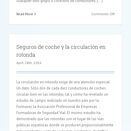
cualquier otro grupo o colectivo de conductores. […]
on
Read More
Comments Off
Los
mejores
seguros
de
coche
Seguros de coche y la circulación en
para
rotonda
mujeres,
una
April 28th, 2016
realidad
sin
mito
La circulación en rotonda exige de una atención especial.
Un dato. Sólo dos de cada diez conductores de coches
circulan bien en las rotondas, tal y como ha revelado un
estudio de campo realizado en nuestro país por la
Formaser, la Asociación Profesional de Empresas
Formadoras de Seguridad Vial. El mismo estudio ha
demostrado que las rotondas son el lugar de las vías
públicas españolas donde se producen proporcionalmente