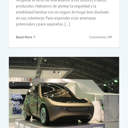
recuperar el ritmo de vida anterior a los sucesos y daños
producidos. Hablamos de alentar la seguridad y la
estabilidad familiar con un seguro de hogar bien diseñado
en sus coberturas. Para responder a las amenazas
potenciales y para superarlas. […]
on
Read More
Comments Off
Seguro
de
hogar,
más
allá
del
horizonte
de
sucesos