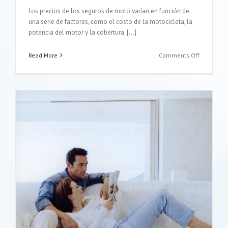
Los precios de los seguros de moto varían en función de
una serie de factores, como el costo de la motocicleta, la
potencia del motor y la cobertura. […]
on
Read More
Comments Off
6
consejos
y
algo
más
para
hacerse
con
un
buen
seguro
de
moto