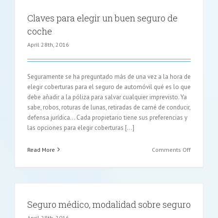
Claves para elegir un buen seguro de
coche
April 28th, 2016
Seguramente se ha preguntado más de una vez a la hora de
elegir coberturas para el seguro de automóvil qué es lo que
debe añadir a la póliza para salvar cualquier imprevisto. Ya
sabe, robos, roturas de lunas, retiradas de carné de conducir,
defensa jurídica... Cada propietario tiene sus preferencias y
las opciones para elegir coberturas [...]
on
Read More
Comments Off
Claves
para
elegir
un
buen
Seguro médico, modalidad sobre seguro
seguro
de
April 28th, 2016