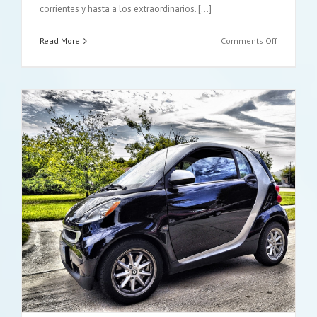
corrientes y hasta a los extraordinarios. [...]
on
Read More
Comments Off
La
seguridad
de
elegir
un
buen
seguro
de
vida