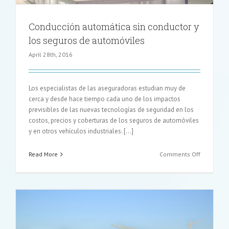
Conducción automática sin conductor y
los seguros de automóviles
April 28th, 2016
Los especialistas de las aseguradoras estudian muy de
cerca y desde hace tiempo cada uno de los impactos
previsibles de las nuevas tecnologías de seguridad en los
costos, precios y coberturas de los seguros de automóviles
y en otros vehículos industriales. […]
on
Read More
Comments Off
Conducci
automátic
sin
conductor
y
los
seguros