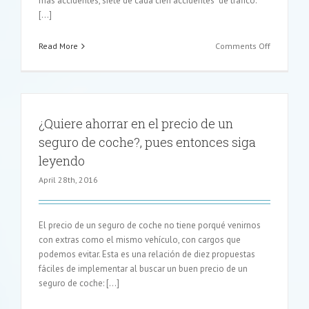
más accidentes, siete de cada cien accidentes de tráfico.
[…]
on
Read More
Comments Off
Seguros
de
coche
y
la
¿Quiere ahorrar en el precio de un
circulació
seguro de coche?, pues entonces siga
en
rotonda
leyendo
April 28th, 2016
El precio de un seguro de coche no tiene porqué venirnos
con extras como el mismo vehículo, con cargos que
podemos evitar. Esta es una relación de diez propuestas
fáciles de implementar al buscar un buen precio de un
seguro de coche: […]