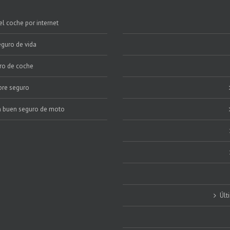
de
vida
l coche por internet
eguro de vida
uro de coche
bre seguro
n buen seguro de moto
Últ