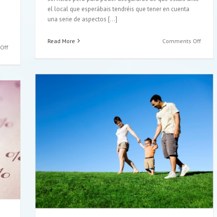
el local que esperábais tendréis que tener en cuenta
una serie de aspectos [...]
on
Read More
Comments Off
on
Off
Elige
¿Debe
tu
tener
segur
mi
gracia
hijo
a
un
una
seguro
buen
de
aseso
moto?
onlin
e vida