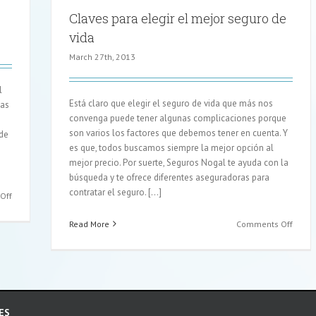
Claves para elegir el mejor seguro de
vida
March 27th, 2013
l
Está claro que elegir el seguro de vida que más nos
ias
convenga puede tener algunas complicaciones porque
son varios los factores que debemos tener en cuenta. Y
 de
es que, todos buscamos siempre la mejor opción al
mejor precio. Por suerte, Seguros Nogal te ayuda con la
búsqueda y te ofrece diferentes aseguradoras para
contratar el seguro. [...]
on
Off
La
banca
on
Read More
Comments Off
española
Clave
se
para
lanza
elegir
a
el
los
mejor
seguros
segur
ES