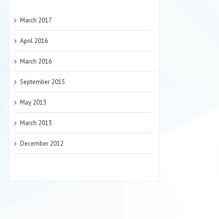
March 2017
April 2016
March 2016
o
s
September 2015
May 2013
a
ría
March 2013
e
December 2012