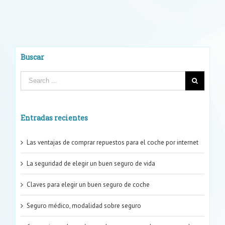
sabes
de
los
seguros
pay
as
Buscar
you
drive?
Entradas recientes
Las ventajas de comprar repuestos para el coche por internet
La seguridad de elegir un buen seguro de vida
Claves para elegir un buen seguro de coche
Seguro médico, modalidad sobre seguro