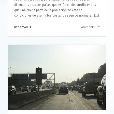
diseñados para los países que están en desarrollo en los
que una buena parte de la población no está en
condiciones de asumir los costes de seguros normales. […]
on
Read More
Comments Off
Algunas
cosas
que
deberías
saber
sobre
los
microsegu