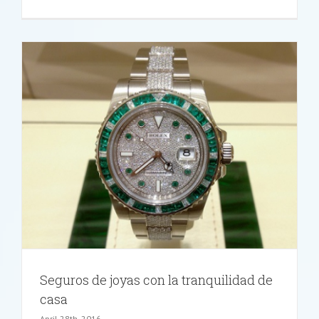
Seguros
para
bares,
¿qué
es
lo
que
se
demanda
Seguros de joyas con la tranquilidad de
casa
April 28th, 2016