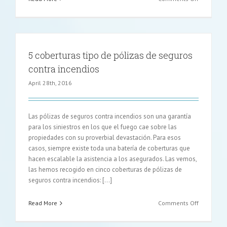
6
claves
de
los
seguros
5 coberturas tipo de pólizas de seguros
para
contra incendios
mascotas
April 28th, 2016
Las pólizas de seguros contra incendios son una garantía
para los siniestros en los que el fuego cae sobre las
propiedades con su proverbial devastación. Para esos
casos, siempre existe toda una batería de coberturas que
hacen escalable la asistencia a los asegurados. Las vemos,
las hemos recogido en cinco coberturas de pólizas de
seguros contra incendios: […]
on
Read More
Comments Off
5
cobertura