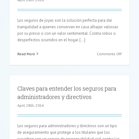
Los seguros de joyas son la solución perfecta para dar
tranquilidad a quienes conservan en casa alhajas valiosas
por su precio o con un valor sentimental. Contra robos o
desperfectos ocurridos en el hogar. […]
on
Read More
Comments Off
Seguros
de
joyas
con
la
Claves para entender los seguros para
tranquilid
administradores y directivos
de
casa
April 28th, 2016
Los seguros para administradores y directivos son un tipo
de aseguramiento que protege a los titulares que los
suscriben con un seguro de responsabilidad civil contra las