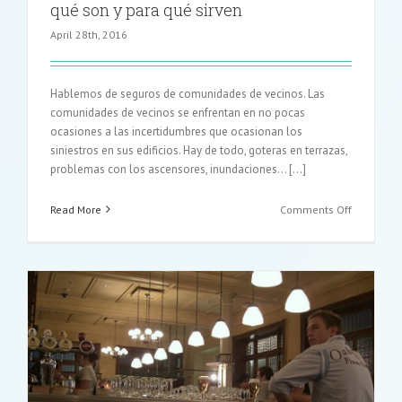
qué son y para qué sirven
April 28th, 2016
Hablemos de seguros de comunidades de vecinos. Las
comunidades de vecinos se enfrentan en no pocas
ocasiones a las incertidumbres que ocasionan los
siniestros en sus edificios. Hay de todo, goteras en terrazas,
problemas con los ascensores, inundaciones… […]
on
Read More
Comments Off
Seguros
de
comunida
de
vecinos,
qué
son
y
para
qué