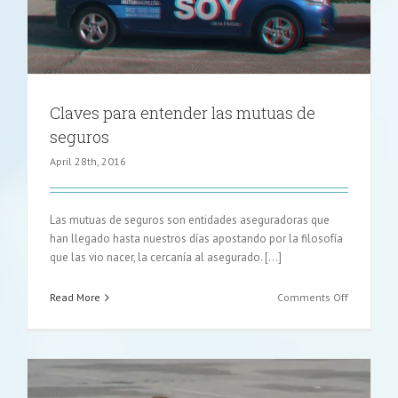
Claves para entender las mutuas de
seguros
April 28th, 2016
Las mutuas de seguros son entidades aseguradoras que
han llegado hasta nuestros días apostando por la filosofía
que las vio nacer, la cercanía al asegurado. […]
on
Read More
Comments Off
Claves
para
entender
las
mutuas