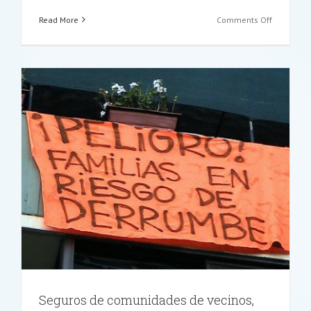
on
Read More
Comments Off
3
pasos
que
hay
que
seguir
en
el
caso
de
y
robos
con
tarjetas
clonadas
Seguros de comunidades de vecinos,