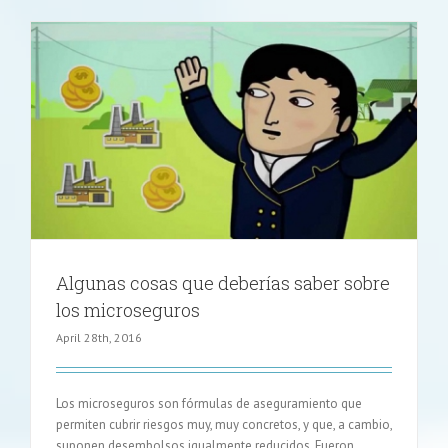
tipo
de
pólizas
de
seguros
contra
incendios
Algunas cosas que deberías saber sobre
los microseguros
April 28th, 2016
Los microseguros son fórmulas de aseguramiento que
permiten cubrir riesgos muy, muy concretos, y que, a cambio,
suponen desembolsos igualmente reducidos. Fueron