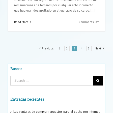
reclamaciones de terceros por cualquier acto incorrecto
que hubieran desarrollado en el ejercicio de su cargo. […]
on
Read More
Comments Off
Claves
para
entender
los
seguros
Previous
1
2
3
4
5
Next
para
administr
y
directivos
Buscar
Entradas recientes
Las ventajas de comprar repuestos para el coche por internet