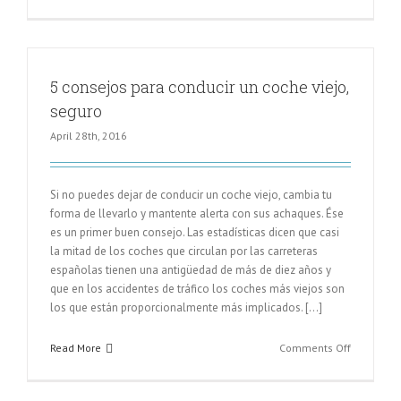
4
+4
consejos
para
viajar
5 consejos para conducir un coche viejo,
seguro
seguro
en
coche
April 28th, 2016
en
vacacione
Si no puedes dejar de conducir un coche viejo, cambia tu
forma de llevarlo y mantente alerta con sus achaques. Ése
es un primer buen consejo. Las estadísticas dicen que casi
la mitad de los coches que circulan por las carreteras
españolas tienen una antigüedad de más de diez años y
que en los accidentes de tráfico los coches más viejos son
los que están proporcionalmente más implicados. […]
on
Read More
Comments Off
5
consejos
para