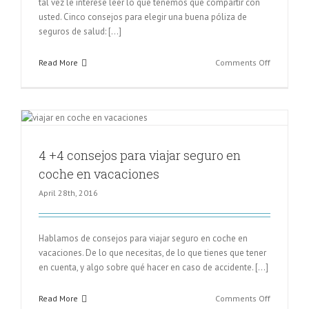
tal vez le interese leer lo que tenemos que compartir con
usted. Cinco consejos para elegir una buena póliza de
seguros de salud: […]
on
Read More
Comments Off
4
consejos
para
elegir
bien
un
4 +4 consejos para viajar seguro en
seguro
coche en vacaciones
de
salud
April 28th, 2016
Hablamos de consejos para viajar seguro en coche en
vacaciones. De lo que necesitas, de lo que tienes que tener
en cuenta, y algo sobre qué hacer en caso de accidente. […]
on
Read More
Comments Off