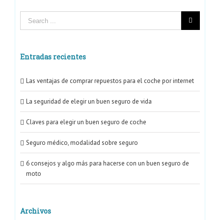
La seguridad de elegir un buen seguro de vida
Claves para elegir un buen seguro de coche
Entradas recientes
Seguro médico, modalidad sobre seguro
6 consejos y algo más para hacerse con un buen seguro de moto
Las ventajas de comprar repuestos para el coche por internet
La seguridad de elegir un buen seguro de vida
CATEGORÍAS
Claves para elegir un buen seguro de coche
Seguro médico, modalidad sobre seguro
Elegir Seguros
6 consejos y algo más para hacerse con un buen seguro de
Otros
moto
Seguros
Seguros de coche
Archivos