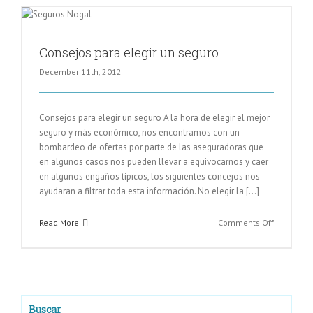
conducir
un
coche
Consejos para elegir un seguro
viejo,
seguro
December 11th, 2012
Consejos para elegir un seguro A la hora de elegir el mejor
seguro y más económico, nos encontramos con un
bombardeo de ofertas por parte de las aseguradoras que
en algunos casos nos pueden llevar a equivocarnos y caer
en algunos engaños típicos, los siguientes concejos nos
ayudaran a filtrar toda esta información. No elegir la [...]
on
Read More
Comments Off
Consejos
para
elegir
ENTRADAS RECIENTES
un
seguro
Buscar
Las ventajas de comprar repuestos para el coche por internet