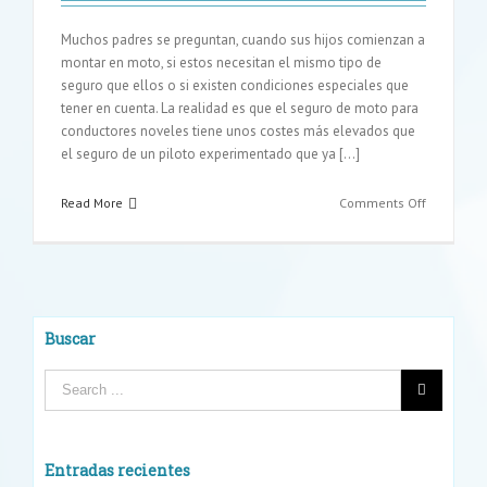
Muchos padres se preguntan, cuando sus hijos comienzan a
montar en moto, si estos necesitan el mismo tipo de
seguro que ellos o si existen condiciones especiales que
tener en cuenta. La realidad es que el seguro de moto para
conductores noveles tiene unos costes más elevados que
el seguro de un piloto experimentado que ya [...]
on
Read More
Comments Off
¿Debe
tener
mi
hijo
un
seguro
Buscar
de
moto?
Entradas recientes