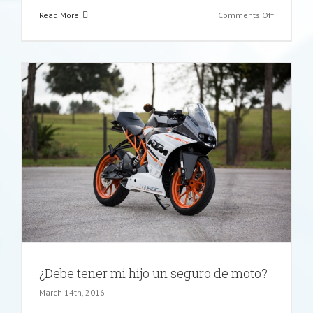
on
Read More
Comments Off
Seguro
médico
para
viajar
en
Semana
Santa
¿Debe tener mi hijo un seguro de moto?
March 14th, 2016