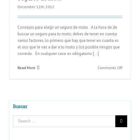
December 11th, 2012
Consejos para elegir un seguro de moto A la hora de de
buscar un seguro para tu moto, debes de tener en cuenta
varios factores, lo primero que hay que tener en cuanta es
el uso que le vas a dar a tu moto y los posible riesgos que
correrás. En cualquier caso es obligatorio [...]
on
Read More
Comments Off
Seguros
de
moto
ENTRADAS RECIENTES
Buscar
Las ventajas de comprar repuestos para el coche por internet
La seguridad de elegir un buen seguro de vida
Claves para elegir un buen seguro de coche