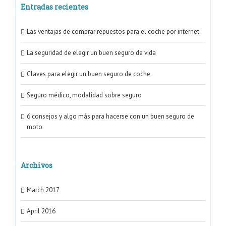
Entradas recientes
Seguro médico, modalidad sobre seguro
6 consejos y algo más para hacerse con un buen seguro de moto
Las ventajas de comprar repuestos para el coche por internet
La seguridad de elegir un buen seguro de vida
CATEGORÍAS
Claves para elegir un buen seguro de coche
Seguro médico, modalidad sobre seguro
Elegir Seguros
6 consejos y algo más para hacerse con un buen seguro de
Otros
moto
Seguros
Seguros de coche
Archivos
Seguros de hogar
March 2017
Seguros de moto
April 2016
Seguros médicos